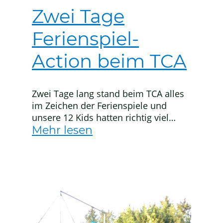
Zwei Tage
Ferienspiel-
Action beim TCA
Zwei Tage lang stand beim TCA alles
im Zeichen der Ferienspiele und
unsere 12 Kids hatten richtig viel
Action auf dem Platz! Von den ersten
Mehr lesen
Vor- und Rückhänden über Volleys
bis hin zu lustigen Koordinations-
und Partnerübungen war alles dabei.
Es wurde gelaufen, gelacht und am
Ende flogen die Bälle schon richtig
sicher übers Netz.…