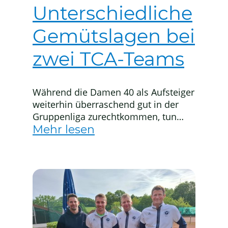
Unterschiedliche
Gemütslagen bei
zwei TCA-Teams
Während die Damen 40 als Aufsteiger
weiterhin überraschend gut in der
Gruppenliga zurechtkommen, tun
sich die Herren 30 in der
Mehr lesen
Kreisoberliga nach wie vor schwer.
Auf eigener Anlage präsentierten sich
die Gäste aus Butzbach letztlich zu
stark, sodass „MF“ Felix Schneider
und Co. mit 2:4 verloren und damit
weiter auf den ersten Sieg warten
müssen.…