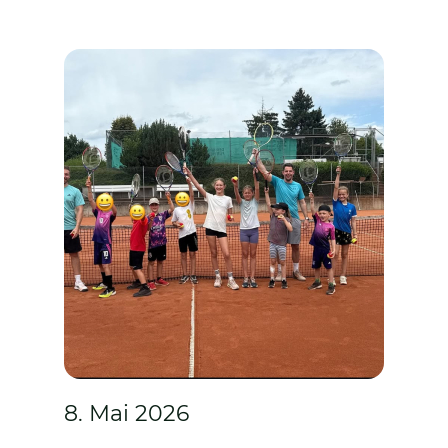
Mannschaftsführer Felix Schneider
ihrer Saisonbilanz keinen weiteren
Sieg hinzufügen konnten und ohne
einen einzigen Matchgewinn bei BG
Weilburg unterlagen, kamen die
Mädels von der Spielgemeinschaft
mit Oberbiel…
8. Mai 2026