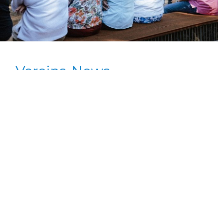
Vereins-News
Saisoneröffnung, Clubmeisterschaften, Medenrunden,
gemeinsamer Padel-Ausflug oder Vereinsfeiern. Bei uns
ist immer etwas los.
News lesen
50